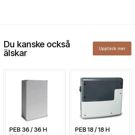
Elektrisk anslutning
400 V 3N ~ 50 Hz
Brytkapacitet
10,0 kW
Mått HWD
270 x 190 x 90 mm
Du kanske också
Upptäck mer
älskar
PEB 36 / 36 H
PEB 18 / 18 H