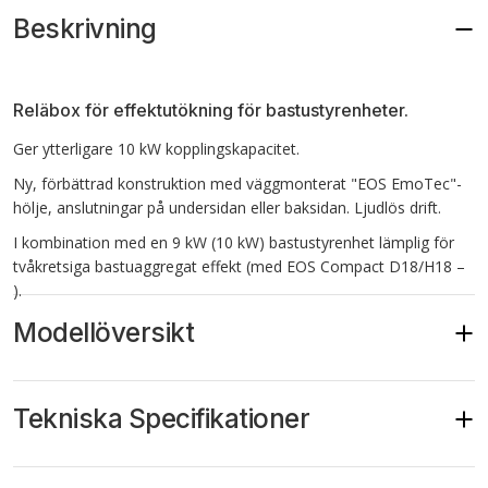
Beskrivning
Reläbox för effektutökning för bastustyrenheter.
Ger ytterligare 10 kW kopplingskapacitet.
Ny, förbättrad konstruktion med väggmonterat "EOS EmoTec"-
hölje, anslutningar på undersidan eller baksidan. Ljudlös drift.
I kombination med en 9 kW (10 kW) bastustyrenhet lämplig för
tvåkretsiga bastuaggregat
effekt (med EOS Compact D18/H18 –
).
Modellöversikt
Tekniska Specifikationer
Artikelnr.
947805
PEB 10 ET