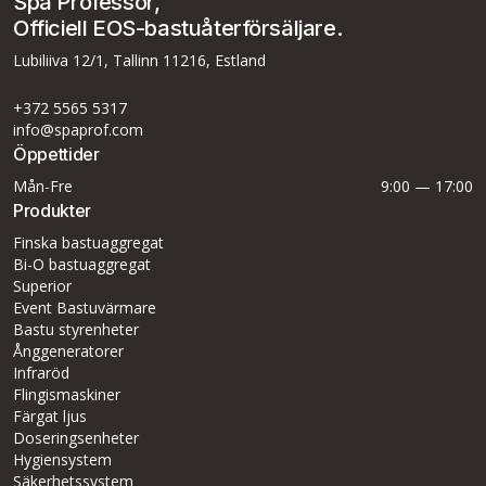
Spa Professor,
Officiell EOS-bastuåterförsäljare.
Lubiliiva 12/1, Tallinn 11216, Estland
+372 5565 5317
info@spaprof.com
Öppettider
Mån-Fre
9:00 — 17:00
Produkter
Finska bastuaggregat
Bi-O bastuaggregat
Superior
Event Bastuvärmare
Bastu styrenheter
Ånggeneratorer
Infraröd
Flingismaskiner
Färgat ljus
Doseringsenheter
Hygiensystem
Säkerhetssystem