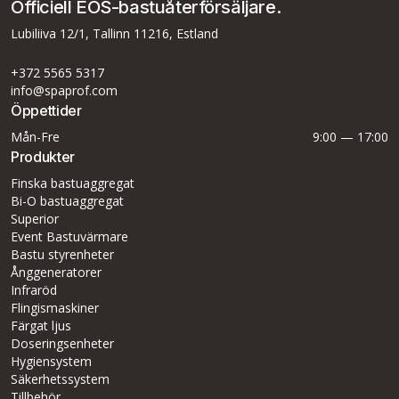
Officiell EOS-bastuåterförsäljare.
Lubiliiva 12/1, Tallinn 11216, Estland
+372 5565 5317
info@spaprof.com
Öppettider
Mån-Fre
9:00 — 17:00
Produkter
Finska bastuaggregat
Bi-O bastuaggregat
Superior
Event Bastuvärmare
Bastu styrenheter
Ånggeneratorer
Infraröd
Flingismaskiner
Färgat ljus
Doseringsenheter
Hygiensystem
Säkerhetssystem
Tillbehör