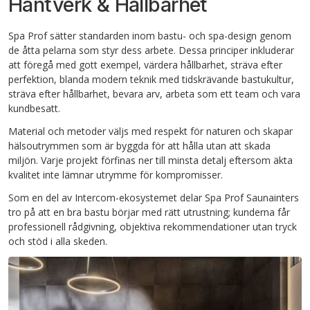
Hantverk & Hållbarhet
Spa Prof sätter standarden inom bastu- och spa-design genom
de åtta pelarna som styr dess arbete. Dessa principer inkluderar
att föregå med gott exempel, värdera hållbarhet, sträva efter
perfektion, blanda modern teknik med tidskrävande bastukultur,
sträva efter hållbarhet, bevara arv, arbeta som ett team och vara
kundbesatt.
Material och metoder väljs med respekt för naturen och skapar
hälsoutrymmen som är byggda för att hålla utan att skada
miljön. Varje projekt förfinas ner till minsta detalj eftersom äkta
kvalitet inte lämnar utrymme för kompromisser.
Som en del av Intercom-ekosystemet delar Spa Prof Saunainters
tro på att en bra bastu börjar med rätt utrustning; kunderna får
professionell rådgivning, objektiva rekommendationer utan tryck
och stöd i alla skeden.