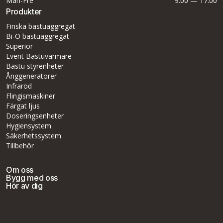
Mån-Fre
9:00 — 17:00
Produkter
Finska bastuaggregat
Bi-O bastuaggregat
Superior
Event Bastuvärmare
Bastu styrenheter
Ånggeneratorer
Infraröd
Flingismaskiner
Färgat ljus
Doseringsenheter
Hygiensystem
Säkerhetssystem
Tillbehör
Om oss
Bygg med oss
Hör av dig