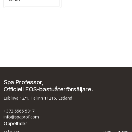
Spa Professor,
Officiell EOS-bastuåterförsäljare.
Lubiliiva 12/1, Tallinn 11216, Estland
+372 5565 5317
info@spaprof.com
Öppettider