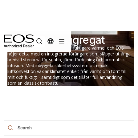
Bi-O bastuaggregat
Bi-O-bastur erbjuder en mildare, fuktigare värme, och EOS
höjer detta med en integrerad förångare som släpper ut ånga
bredvid stenarna för snabb, jämn fördelning och aromatisk
infusion. Med inbyggda säkerhetssystem och exakt
luftkonvektion växlar klimatet enkelt från varmt och torrt till
milt och fuktigt - samtidigt som det tillåter full användning
som en klassisk torrbastu.