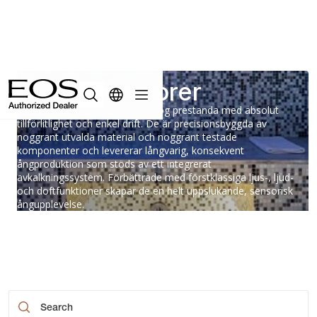
Ånggeneratorer
EOS ångrumssystem förenar hög prestanda med absolut
tillförlitlighet och enkel drift. De är precisionsbyggda av
noggrant utvalda material och noggrant testade
komponenter och levererar långvarig, konsekvent
ångproduktion som stöds av ett integrerat
avkalkningssystem. Förbättrade med förstklassiga ljus-, ljud-
och doftfunktioner skapar de en helt uppslukande, sensorisk
ångupplevelse.