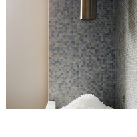
EOS E-Cool flingismaskin