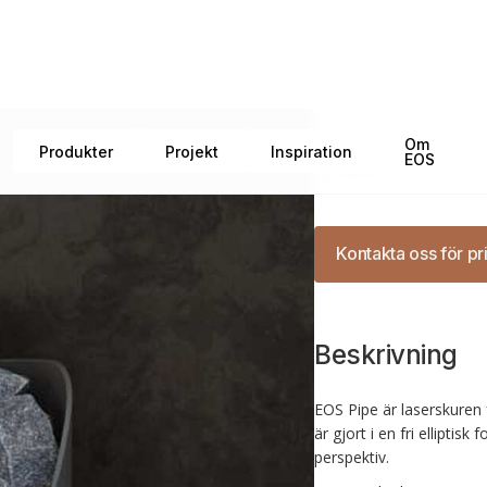
Kategorier
Superior
Om
Produkter
Projekt
Inspiration
EOS Pipe 
EOS
Kontakta oss för pr
Beskrivning
EOS Pipe är laserskuren f
är gjort i en fri elliptis
perspektiv.