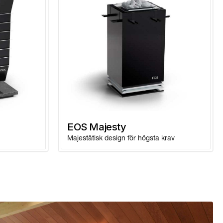
antracit
949008
svart
949006
svart
949009
rödbrun
949007
rödbrun
949010
EOS Majesty
Majestätisk design för högsta krav