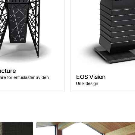
3,5 kW
3,0 kW
3,5 kW
3,0 kW
ucture
3,5 kW
EOS Vision
are för entusiaster av den
Unik design