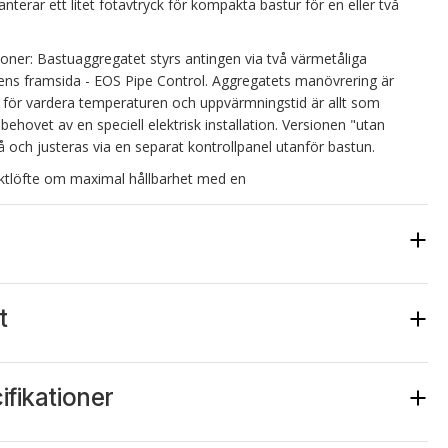
terar ett litet fotavtryck för kompakta bastur för en eller två
sioner: Bastuaggregatet styrs antingen via två värmetåliga
ns framsida - EOS Pipe Control. Aggregatets manövrering är
d för vardera temperaturen och uppvärmningstid är allt som
 behovet av en speciell elektrisk installation. Versionen "utan
å och justeras via en separat kontrollpanel utanför bastun.
uktlöfte om maximal hållbarhet med en
arande design med ett litet avstånd från väggen på bara 2 cm.
kat av 4 mm tjockt metallrör med 3D-laserskärningar. Finns i matt
t
effekt eller rödbrun pulverlackering i "Rust Marble".
 av kabinen är också möjlig - lämplig hörninfästning ingår.
yddsräcke av metall med färg i respektive färg på ytterhöljet
- bastuaggregatets designelement är integrerade i skyddsräcket för
ifikationer
uaggregatets design.
Artikelnr.
kg diabasstenset samt en anslutningskabel med en vinklad kontakt
monterad på bastuaggregatet för ett mindre utrymmesbehov.