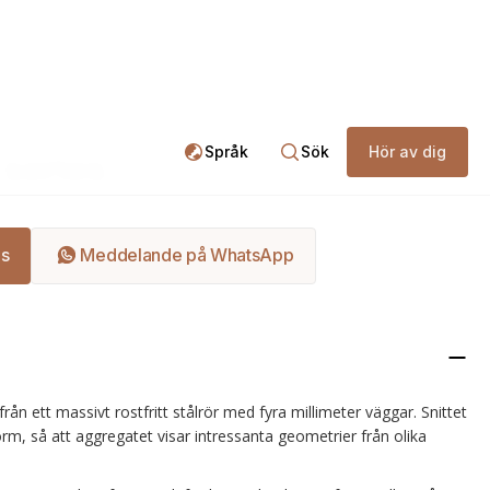
EOS Pipe series
Språk
Sök
Hör av dig
series
is
Meddelande på WhatsApp
rån ett massivt rostfritt stålrör med fyra millimeter väggar. Snittet
k form, så att aggregatet visar intressanta geometrier från olika