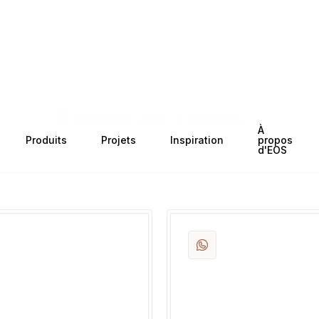
Entrez en contact
À
Produits
Projets
Inspiration
propos
Vous souhaitez acheter des produits EOS ou
d'EOS
construire avec Spa Prof ? Parlons-en.