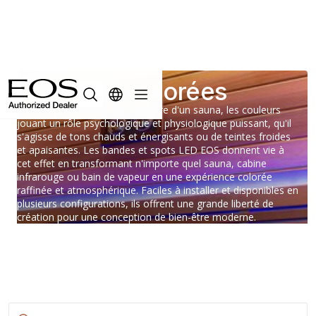
Lumières colorées
L'éclairage façonne l'atmosphère d'un sauna, les couleurs
jouant un rôle psychologique et physiologique puissant, qu'il
s'agisse de tons chauds et énergisants ou de teintes froides
et apaisantes. Les bandes et spots LED EOS donnent vie à
cet effet en transformant n'importe quel sauna, cabine
infrarouge ou bain de vapeur en une expérience colorée
raffinée et atmosphérique. Faciles à installer et disponibles en
plusieurs configurations, ils offrent une grande liberté de
création pour une conception de bien-être moderne.