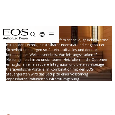
Infrarot
Die Infrarotsysteme von EOS liefern schnelle, gezielte Wärme
mit solider Technik, einstellbarer Intensität und eingebauter
Sicherheit und sorgen so für ein kraftvolles und dennoch
beruhigendes Wellnesserlebnis. Von leistungsstarken IR-
Heizungen bis hin zu unsichtbaren Heizfolien — die Optionen
ermöglichen eine saubere Integration und bieten vielseitige
therapeutische Vorteile. In Kombination mit den EOS-
Steuergeräten wird das Setup zu einer vollständig
anpassbaren, raffinierten Infrarotumgebung.