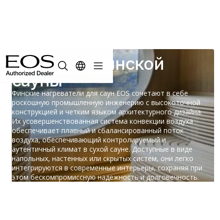
Печи для финской
сауны
Финские нагреватели для саун EOS сочетают в себе
роскошную промышленную инженерию с высокоточной
конструкцией и четким языком архитектурного дизайна.
Их усовершенствованная система конвекции воздуха
обеспечивает плавный и сбалансированный поток
воздуха, обеспечивающий контролируемый и
аутентичный климат в сухой сауне. Доступные в виде
напольных, настенных или скрытых систем, они легко
интегрируются в современные интерьеры, сохраняя при
этом бескомпромиссную надежность и долговечность.