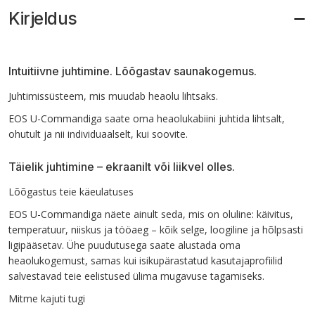
Kirjeldus
Intuitiivne juhtimine. Lõõgastav saunakogemus.
Juhtimissüsteem, mis muudab heaolu lihtsaks.
EOS U-Commandiga saate oma heaolukabiini juhtida lihtsalt,
ohutult ja nii individuaalselt, kui soovite.
Täielik juhtimine – ekraanilt või liikvel olles.
Lõõgastus teie käeulatuses
EOS U-Commandiga näete ainult seda, mis on oluline: käivitus,
temperatuur, niiskus ja tööaeg – kõik selge, loogiline ja hõlpsasti
ligipääsetav. Ühe puudutusega saate alustada oma
heaolukogemust, samas kui isikupärastatud kasutajaprofiilid
salvestavad teie eelistused ülima mugavuse tagamiseks.
Mitme kajuti tugi