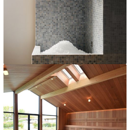
pikendatud
949335
Heliplaat (stereo)
EOS E-Cool Helveste
Jäämasin