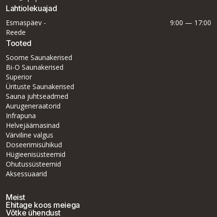
Lahtiolekuajad
Esmaspäev -
9:00 — 17:00
Reede
Tooted
Soome Saunakerised
Bi-O Saunakerised
Superior
Ürituste Saunakerised
Sauna juhtseadmed
Aurugeneraatorid
Infrapuna
Helvejäämasinad
Värviline valgus
Doseerimisühikud
Hügieenisüsteemid
Ohutussüsteemid
Aksessuaarid
Meist
Ehitage koos meiega
Võtke ühendust