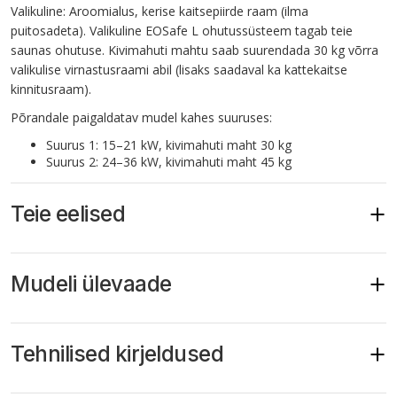
Valikuline:
Aroomialus, kerise kaitsepiirde raam (ilma
puitosadeta). Valikuline EOSafe L ohutussüsteem tagab teie
saunas ohutuse.
Kivimahuti mahtu saab suurendada 30 kg võrra
valikulise virnastusraami abil (lisaks saadaval ka kattekaitse
kinnitusraam).
Põrandale paigaldatav mudel kahes suuruses:
Suurus 1: 15–21 kW, kivimahuti maht 30 kg
Suurus 2: 24–36 kW, kivimahuti maht 45 kg
Teie eelised
Suure jõudlusega saunakeris – mõeldud väga intensiivseks
äriliseks kasutamiseks.
Mudeli ülevaade
Põrandale paigaldatav mudel suurtele saunadele kuni 75
m³.
„Tugev“ versioon, mille standardvarustuses on vasksiinid
sisemise juhtmestikuna ja seetõttu sobib ideaalselt eriti
Tehnilised kirjeldused
Võimsus
Tootekood
intensiivse kasutusega saunadele.
Erakordselt vastupidav ja vastupidav konstruktsioon,
täielikult roostevabast terasest.