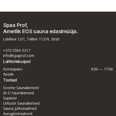
Spaa Prof,
Ametlik EOS sauna edasimüüja.
Lubiliiva 12/1, Tallinn 11216, Eesti
+372 5565 5317
info@spaprof.com
Lahtiolekuajad
Esmaspäev -
9:00 — 17:00
Reede
Tooted
Soome Saunakerised
Bi-O Saunakerised
Superior
Ürituste Saunakerised
Sauna juhtseadmed
Aurugeneraatorid