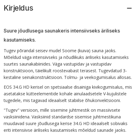
Kirjeldus
Suure jõudlusega saunakeris intensiivseks äriliseks
kasutamiseks.
Tugev põrandal seisev mudel Soome (kuiva) sauna jaoks.
Mõeldud väga intensiivseks ja nõudlikuks äriliseks kasutamiseks
suurtes saunakabiinides. Väga vastupidav ja vastupidav
konstruktsioon, täielikult roostevabast terasest. Tugevdatud 3-
kestaline seinakonstruktsioon. Tolmu- ja veekogumisalus allosas.
EOS 34.G HD kerisel on spetsiaalse disainiga kivikogumisalus, mis
asetatakse kütteelementide kohale ainulaadsetele V-kujulistele
tugedele, mis tagavad ideaalselt stabiilse õhukonvektsiooni.
"Tugev" versioon, mille sisemine juhtmestik on massiivsete
vasksiinidena. Vasksiinid standardse sisemise juhtmestikuna
muudavad suure jõudlusega kerise 34.G HD ideaalselt sobivaks
eriti intensiivse äriliseks kasutamiseks mõeldud saunade jaoks.