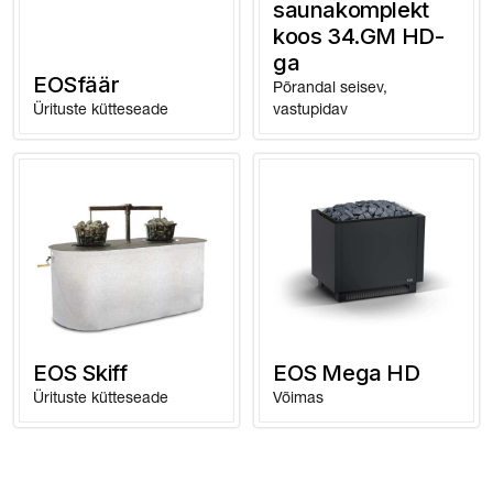
väljalaskeava
saunakomplekt
koos 34.GM HD-
15 kW
18 - 25 m³
50 x 6 cm
ga
48 kg
PEB 10
EOSfäär
Põrandal seisev,
Ürituste kütteseade
vastupidav
18 kW
24–30 m³
50 x 6 cm
49 kg
PEB 10
21 kW
24–34 m³
50 x 8 cm
50 kg
PEB 18
24 kW
35–40 m³
50 x 8 cm
61,5 kg
PEB 18
27 kW
40–50 m³
50 x 9 cm
62,5 kg
PEB 18
30 kW
50 - 65 m³
50 x 10 cm
63,5 kg
PEB 36
EOS Skiff
EOS Mega HD
Ürituste kütteseade
Võimas
36 kW
65 - 75 m³
50 x 10 cm
65,5 kg
PEB 36