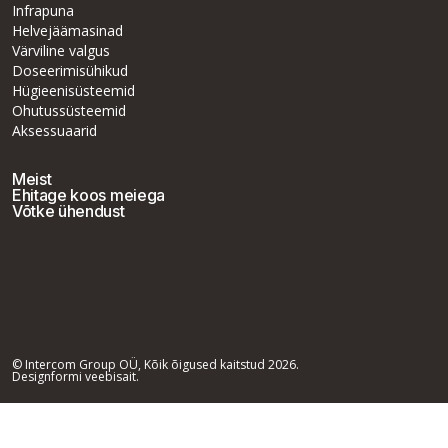
Infrapuna
Helvejäämasinad
Värviline valgus
Doseerimisühikud
Hügieenisüsteemid
Ohutussüsteemid
Aksessuaarid
Meist
Ehitage koos meiega
Võtke ühendust
© Intercom Group OÜ, Kõik õigused kaitstud 2026.
Designformi veebisait.