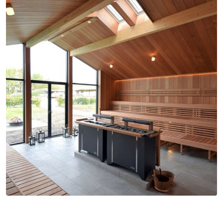
EOS E-Cool Helveste
Jäämasin
EOS Goliath HD